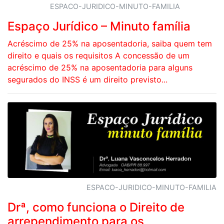
ESPACO-JURIDICO-MINUTO-FAMILIA
Espaço Jurídico – Minuto família
Acréscimo de 25% na aposentadoria, saiba quem tem
direito e quais os requisitos A concessão de um
acréscimo de 25% na aposentadoria para alguns
segurados do INSS é um direito previsto...
ESPACO-JURIDICO-MINUTO-FAMILIA
Drª, como funciona o Direito de
arrependimento para os