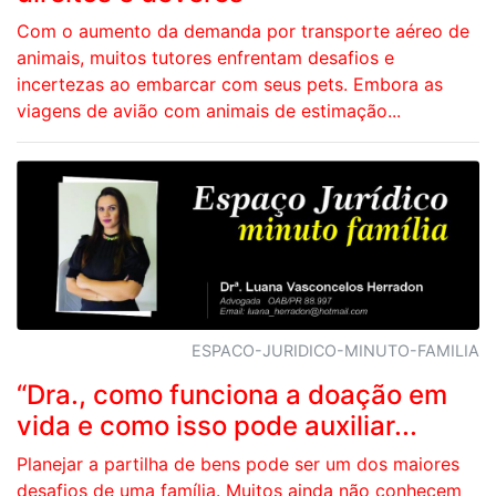
Com o aumento da demanda por transporte aéreo de
animais, muitos tutores enfrentam desafios e
incertezas ao embarcar com seus pets. Embora as
viagens de avião com animais de estimação...
ESPACO-JURIDICO-MINUTO-FAMILIA
“Dra., como funciona a doação em
vida e como isso pode auxiliar...
Planejar a partilha de bens pode ser um dos maiores
desafios de uma família. Muitos ainda não conhecem