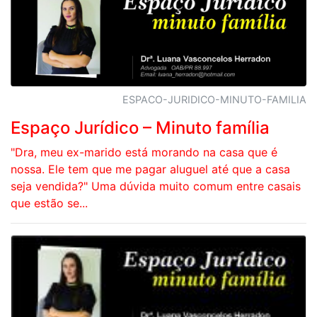
ESPACO-JURIDICO-MINUTO-FAMILIA
Espaço Jurídico – Minuto família
"Dra, meu ex-marido está morando na casa que é
nossa. Ele tem que me pagar aluguel até que a casa
seja vendida?" Uma dúvida muito comum entre casais
que estão se...