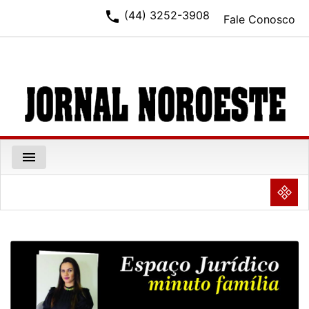
phone
(44) 3252-3908
Fale Conosco
menu
NULL