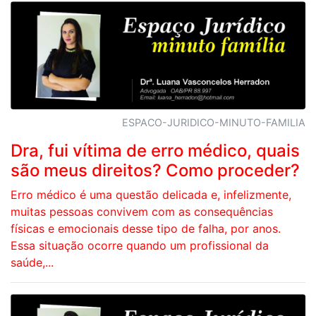
ESPACO-JURIDICO-MINUTO-FAMILIA
Dra, fui vítima de erro médico, quais
são meus direitos? Como proceder?
Erro médico é uma questão delicada e, infelizmente,
muitas pessoas convivem com as consequências
físicas e emocionais desse tipo de falha, por anos.
Essa situação ocorre quando um profissional da
saúde,...