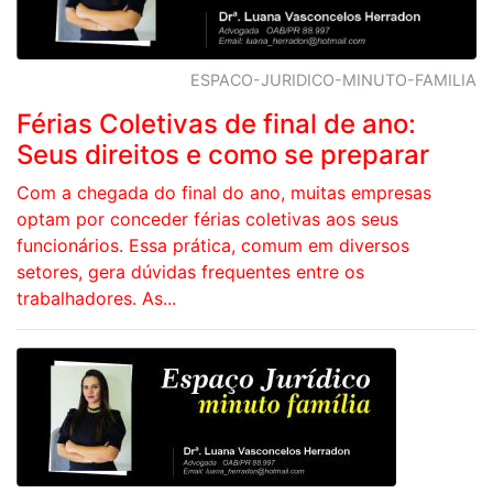
ESPACO-JURIDICO-MINUTO-FAMILIA
Férias Coletivas de final de ano:
Seus direitos e como se preparar
Com a chegada do final do ano, muitas empresas
optam por conceder férias coletivas aos seus
funcionários. Essa prática, comum em diversos
setores, gera dúvidas frequentes entre os
trabalhadores. As...