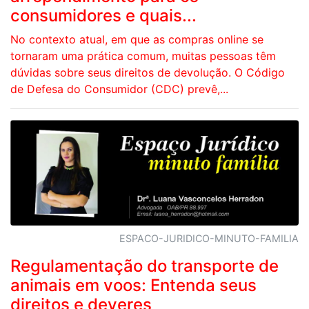
consumidores e quais...
No contexto atual, em que as compras online se
tornaram uma prática comum, muitas pessoas têm
dúvidas sobre seus direitos de devolução. O Código
de Defesa do Consumidor (CDC) prevê,...
ESPACO-JURIDICO-MINUTO-FAMILIA
Regulamentação do transporte de
animais em voos: Entenda seus
direitos e deveres