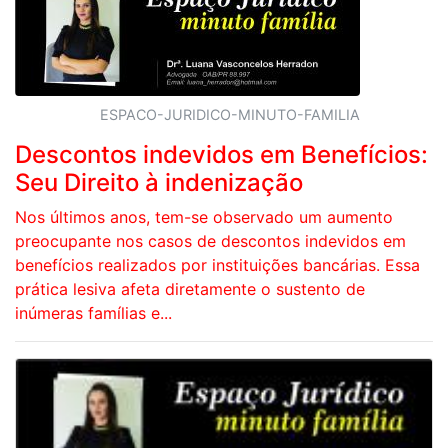
ESPACO-JURIDICO-MINUTO-FAMILIA
Descontos indevidos em Benefícios:
Seu Direito à indenização
Nos últimos anos, tem-se observado um aumento
preocupante nos casos de descontos indevidos em
benefícios realizados por instituições bancárias. Essa
prática lesiva afeta diretamente o sustento de
inúmeras famílias e...