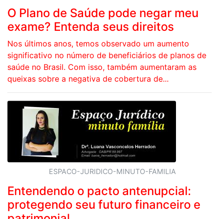
O Plano de Saúde pode negar meu
exame? Entenda seus direitos
Nos últimos anos, temos observado um aumento
significativo no número de beneficiários de planos de
saúde no Brasil. Com isso, também aumentaram as
queixas sobre a negativa de cobertura de...
ESPACO-JURIDICO-MINUTO-FAMILIA
Entendendo o pacto antenupcial:
protegendo seu futuro financeiro e
patrimonial