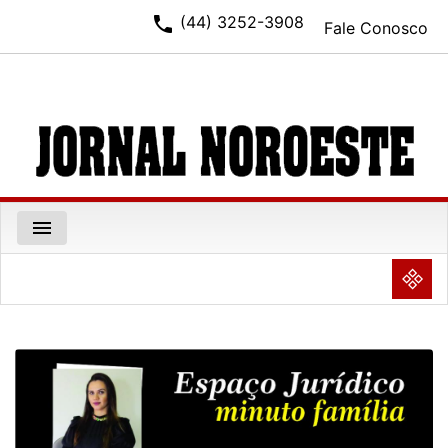
phone
(44) 3252-3908
Fale Conosco
menu
NULL