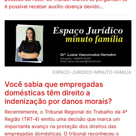
é possível receber auxílio-doença devido...
ESPACO-JURIDICO-MINUTO-FAMILIA
Você sabia que empregadas
domésticas têm direito a
indenização por danos morais?
Recentemente, o Tribunal Regional do Trabalho da 4ª
Região (TRT-4) emitiu uma decisão que marca um
importante avanço na proteção dos direitos das
empregadas domésticas. O tribunal reconheceu o