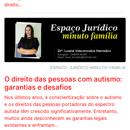
direito...
ESPACO-JURIDICO-MINUTO-FAMILIA
O direito das pessoas com autismo:
garantias e desafios
Nos últimos anos, a conscientização sobre o autismo
e os direitos das pessoas portadoras do espectro
autista têm crescido significativamente. Entretanto,
muitos ainda desconhecem as garantias legais
existentes e enfrentam...