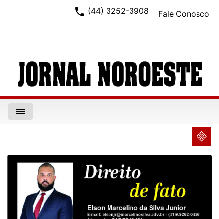
phone
(44) 3252-3908
Fale Conosco
menu
NULL