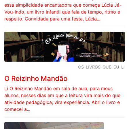
essa simplicidade encantadora que começa Lúcia Já-
Vou-Indo, um livro infantil que fala de tempo, ritmo e
respeito. Convidada para uma festa, Lúcia...
OS-LIVROS-QUE-EU-LI
O Reizinho Mandão
Li O Reizinho Mandão em sala de aula, para meus
alunos, nesses dias em que a leitura vira mais do que
atividade pedagógica; vira experiência. Abri o livro e
comecei a...