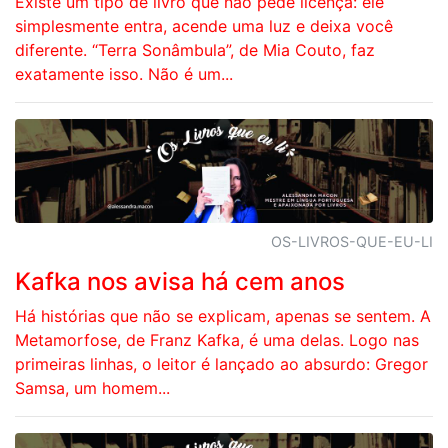
Existe um tipo de livro que não pede licença: ele
simplesmente entra, acende uma luz e deixa você
diferente. “Terra Sonâmbula”, de Mia Couto, faz
exatamente isso. Não é um...
OS-LIVROS-QUE-EU-LI
Kafka nos avisa há cem anos
Há histórias que não se explicam, apenas se sentem. A
Metamorfose, de Franz Kafka, é uma delas. Logo nas
primeiras linhas, o leitor é lançado ao absurdo: Gregor
Samsa, um homem...