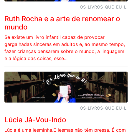
OS-LIVROS-QUE-EU-LI
Ruth Rocha e a arte de renomear o
mundo
Se existe um livro infantil capaz de provocar
gargalhadas sinceras em adultos e, ao mesmo tempo,
fazer crianças pensarem sobre o mundo, a linguagem
e a lógica das coisas, esse...
OS-LIVROS-QUE-EU-LI
Lúcia Já-Vou-Indo
Lúcia é uma lesminha.E lesmas não têm pressa. É com