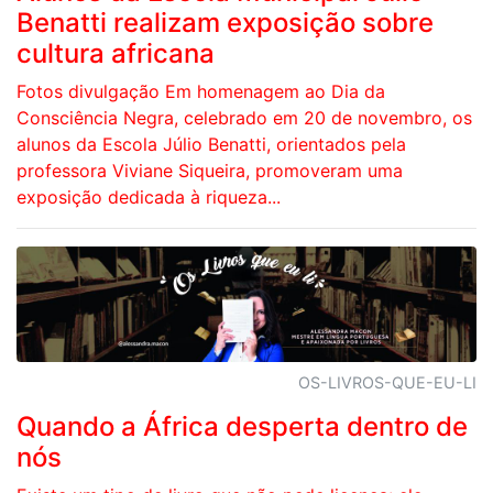
Benatti realizam exposição sobre
cultura africana
Fotos divulgação Em homenagem ao Dia da
Consciência Negra, celebrado em 20 de novembro, os
alunos da Escola Júlio Benatti, orientados pela
professora Viviane Siqueira, promoveram uma
exposição dedicada à riqueza...
OS-LIVROS-QUE-EU-LI
Quando a África desperta dentro de
nós