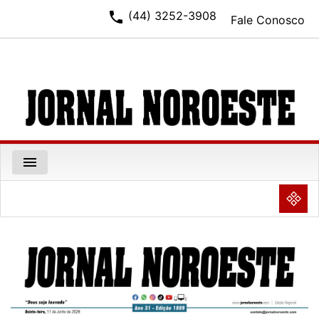
phone
(44) 3252-3908
Fale Conosco
menu
NULL