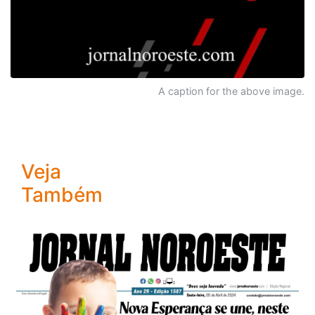
A caption for the above image.
Veja
Também