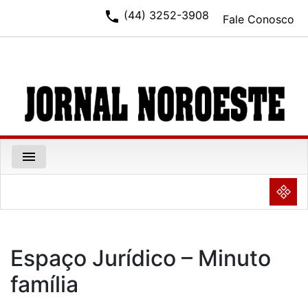
phone
(44) 3252-3908
Fale Conosco
menu
NULL
Espaço Jurídico – Minuto
família