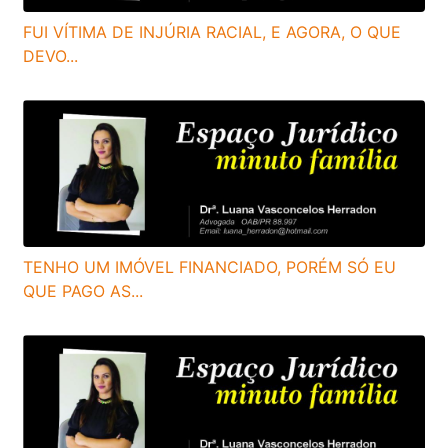
FUI VÍTIMA DE INJÚRIA RACIAL, E AGORA, O QUE
DEVO...
TENHO UM IMÓVEL FINANCIADO, PORÉM SÓ EU
QUE PAGO AS...