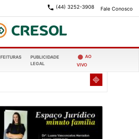
phone
(44) 3252-3908
Fale Conosco
fiber_manual_record
AO
EFEITURAS
PUBLICIDADE
LEGAL
VIVO
NULL