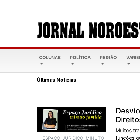
COLUNAS
POLÍTICA
REGIÃO
VARI
Últimas Notícias:
Nova Esperança recebe e
Desvio
Direito
Muitos tr
funções q
ESPACO-JURIDICO-MINUTO-