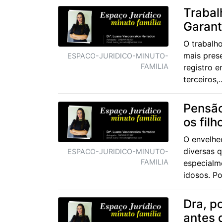
Trabal
Garant
O trabalh
mais pres
ESPACO-JURIDICO-MINUTO-
FAMILIA
registro e
terceiros,..
Pensão
os fil
O envelhe
diversas 
ESPACO-JURIDICO-MINUTO-
FAMILIA
especialm
idosos. P
Dra, p
antes d