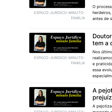
O process
herdeiros
ESPACO-JURIDICO-MINUTO-
FAMILIA
antes de s
Doutor
tem a 
Nos últim
realizamo
ESPACO-JURIDICO-MINUTO-
FAMILIA
e praticid
essa evol
especialme
A pejo
prejuí
A pejotiz
mercado d
ESPACO-JURIDICO-MINUTO-