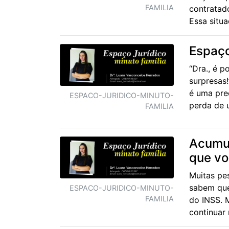
FAMILIA
contratad
Essa situ
Espaço
“Dra., é p
surpresas!
é uma pre
ESPACO-JURIDICO-MINUTO-
perda de u
FAMILIA
Acumul
que vo
Muitas pe
sabem que
ESPACO-JURIDICO-MINUTO-
FAMILIA
do INSS. 
continuar 