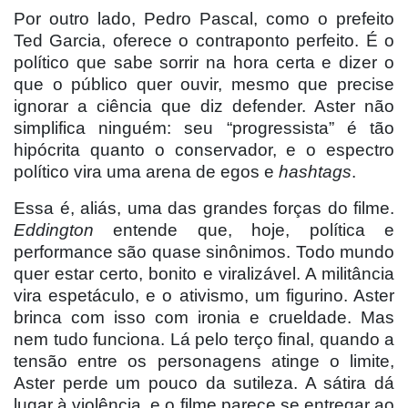
Por outro lado, Pedro Pascal, como o prefeito
Ted Garcia, oferece o contraponto perfeito. É o
político que sabe sorrir na hora certa e dizer o
que o público quer ouvir, mesmo que precise
ignorar a ciência que diz defender. Aster nã
o
simplifica ningu
ém: seu “
progressista
” é tã
o
hip
ócrita quanto o conservador, e o espectro
político vira uma arena de egos e
hashtags
.
Essa é, aliás, uma das grandes forças do filme.
Eddington
entende que, hoje, polí
tica e
performance s
ão quase sinônimos. Todo mundo
quer estar certo, bonito e viralizável. A militância
vira espetáculo, e o ativismo, um figurino. Aster
brinca com isso com ironia e crueldade. Mas
nem tudo funciona. Lá pelo terço final, quando a
tensão entre os personagens atinge o limite,
Aster perde um pouco da sutileza. A sátira dá
lugar
à violência, e o filme parece se entregar ao