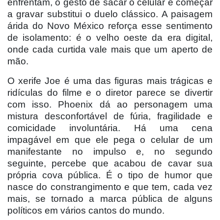
enfrentam, o gesto de sacar o celular e começar
a gravar substitui o duelo clássico. A paisagem
árida do Novo México reforç
a esse sentimento
de isolamento:
é o velho oeste da era digital,
onde cada curtida vale mais que um aperto de
mã
o.
O xerife Joe é uma das figuras mais trágicas e
ridículas do filme e o diretor parece se divertir
com isso. Phoenix dá ao personagem uma
mistura desconfortá
vel de f
úria, fragilidade e
comicidade involuntária. Há uma cena
impagável em que ele pega o celular de um
manifestante no impulso e, no segundo
seguinte, percebe que acabou de cavar sua
pró
pria cova p
ública. É o tipo de humor que
nasce do constrangimento e que tem, cada vez
mais, se tornado a marca pública de alguns
políticos em vários cantos do mundo.