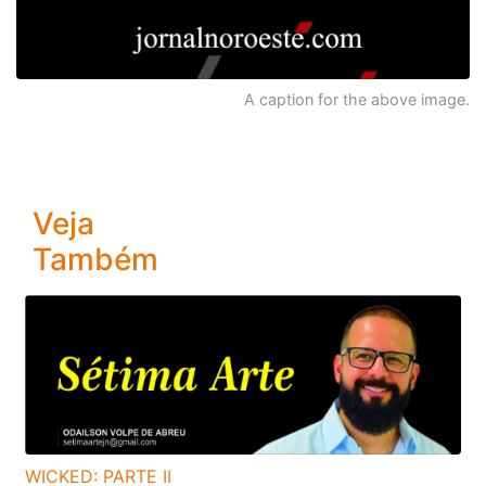
A caption for the above image.
Veja
Também
WICKED: PARTE II