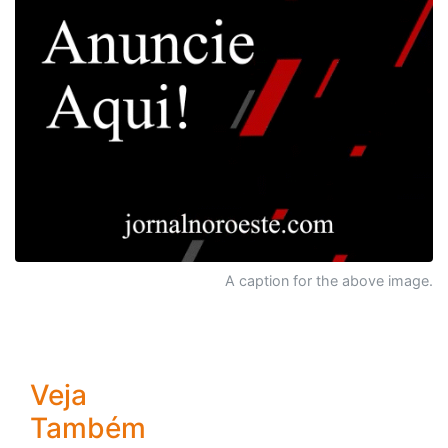
A caption for the above image.
Veja
Também