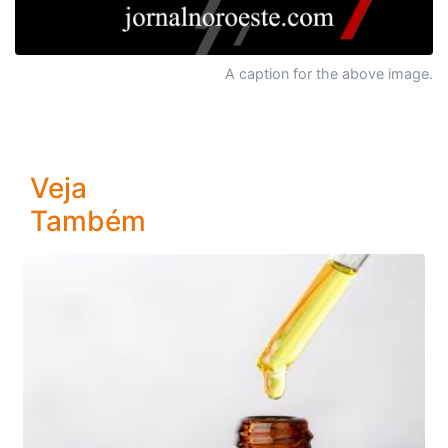
A caption for the above image.
Veja
Também