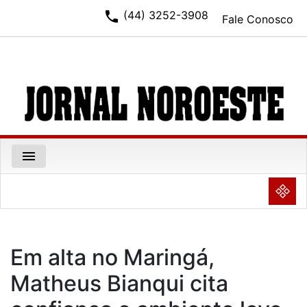
phone
(44) 3252-3908
Fale Conosco
menu
NULL
Em alta no Maringá,
Matheus Bianqui cita