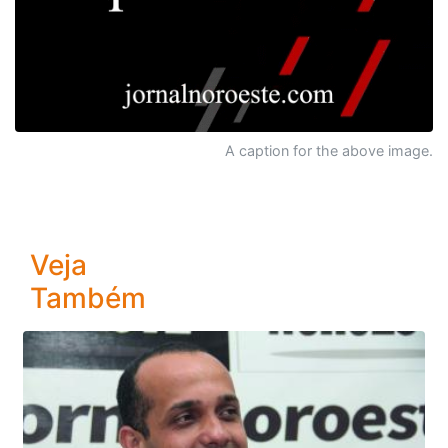
A caption for the above image.
Veja
Também