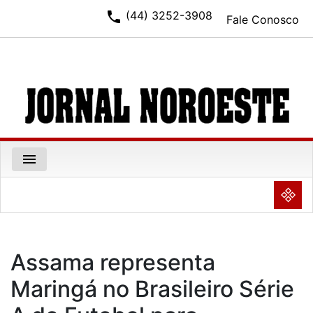
phone
(44) 3252-3908
Fale Conosco
menu
NULL
Assama representa
Maringá no Brasileiro Série