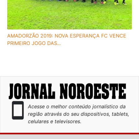
AMADORZÃO 2019: NOVA ESPERANÇA FC VENCE
PRIMEIRO JOGO DAS...
smartphone
Acesse o melhor conteúdo jornalístico da
região através do seu dispositivos, tablets,
celulares e televisores.