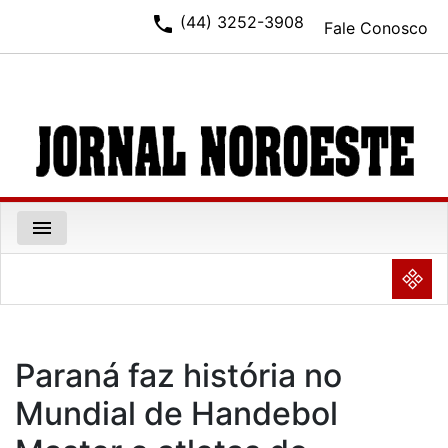
phone
(44) 3252-3908
Fale Conosco
menu
NULL
Paraná faz história no
Mundial de Handebol