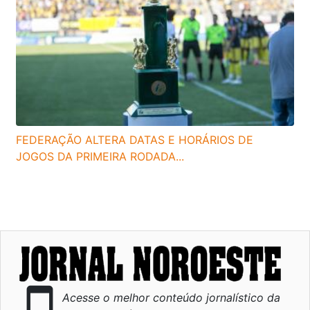
FEDERAÇÃO ALTERA DATAS E HORÁRIOS DE
JOGOS DA PRIMEIRA RODADA...
smartphone
Acesse o melhor conteúdo jornalístico da