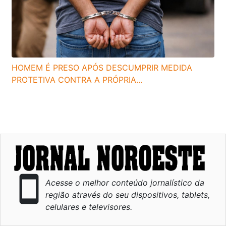
HOMEM É PRESO APÓS DESCUMPRIR MEDIDA
PROTETIVA CONTRA A PRÓPRIA...
smartphone
Acesse o melhor conteúdo jornalístico da
região através do seu dispositivos, tablets,
celulares e televisores.