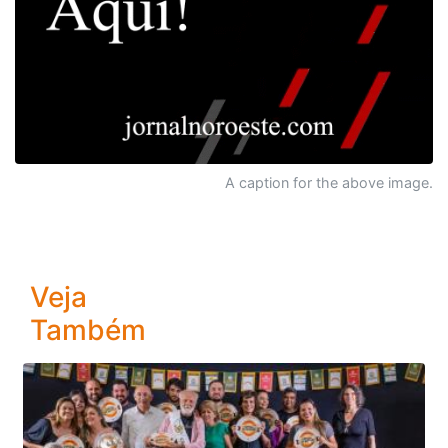
A caption for the above image.
Veja
Também