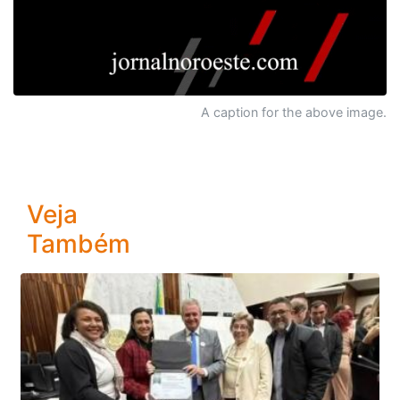
A caption for the above image.
Veja
Também