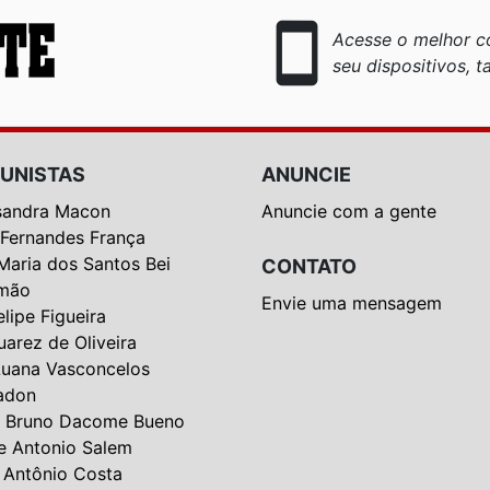
smartphone
Acesse o melhor co
seu dispositivos, ta
UNISTAS
ANUNCIE
sandra Macon
Anuncie com a gente
 Fernandes França
Maria dos Santos Bei
CONTATO
mão
Envie uma mensagem
elipe Figueira
uarez de Oliveira
Luana Vasconcelos
adon
 Bruno Dacome Bueno
e Antonio Salem
 Antônio Costa