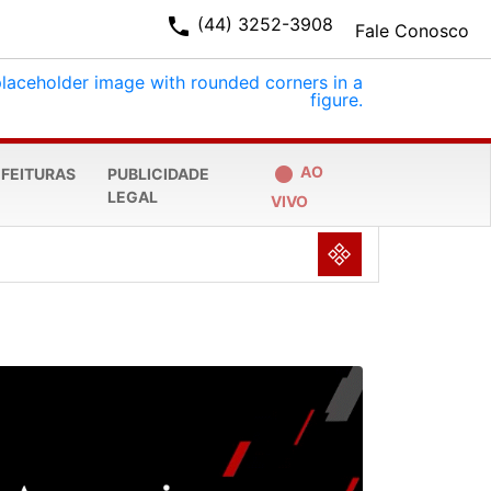
phone
(44) 3252-3908
Fale Conosco
fiber_manual_record
AO
EFEITURAS
PUBLICIDADE
LEGAL
VIVO
NULL