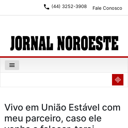
phone
(44) 3252-3908
Fale Conosco
menu
NULL
Vivo em União Estável com
meu parceiro, caso ele