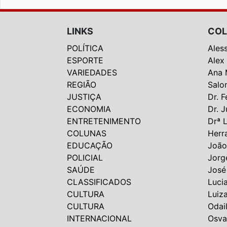
LINKS
COL
POLÍTICA
Ales
ESPORTE
Alex
VARIEDADES
Ana 
REGIÃO
Salo
JUSTIÇA
Dr. F
ECONOMIA
Dr. J
ENTRETENIMENTO
Drª 
COLUNAS
Herr
EDUCAÇÃO
João
POLICIAL
Jorg
SAÚDE
José
CLASSIFICADOS
Luci
CULTURA
Luiz
CULTURA
Odai
INTERNACIONAL
Osva