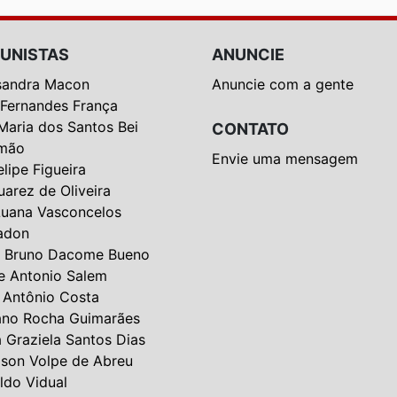
UNISTAS
ANUNCIE
sandra Macon
Anuncie com a gente
 Fernandes França
Maria dos Santos Bei
CONTATO
mão
Envie uma mensagem
elipe Figueira
uarez de Oliveira
Luana Vasconcelos
adon
 Bruno Dacome Bueno
e Antonio Salem
 Antônio Costa
ano Rocha Guimarães
a Graziela Santos Dias
lson Volpe de Abreu
ldo Vidual