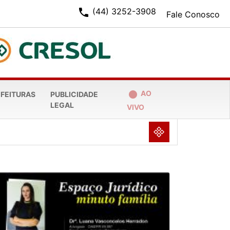
phone
(44) 3252-3908
Fale Conosco
fiber_manual_record
AO
EFEITURAS
PUBLICIDADE
LEGAL
VIVO
NULL