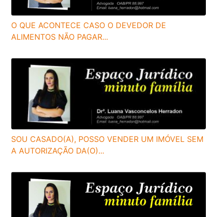
O QUE ACONTECE CASO O DEVEDOR DE
ALIMENTOS NÃO PAGAR...
SOU CASADO(A), POSSO VENDER UM IMÓVEL SEM
A AUTORIZAÇÃO DA(O)...