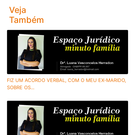
Veja
Também
FIZ UM ACORDO VERBAL, COM O MEU EX-MARIDO,
SOBRE OS...