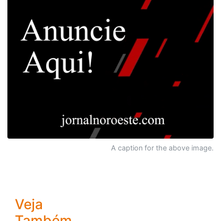
A caption for the above image.
Veja
Também