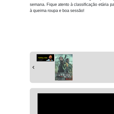
semana. Fique atento à
classifica
çã
o et
ária p
à queima roupa e boa sessã
o!