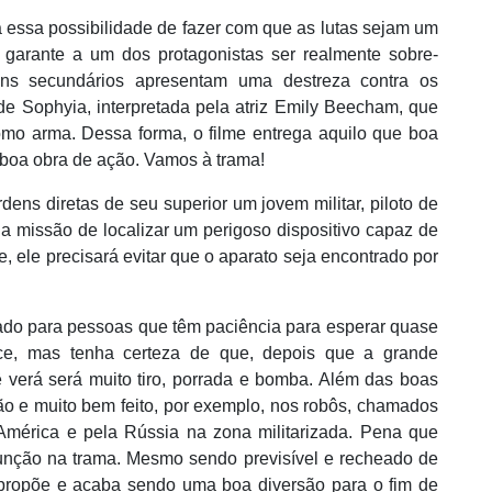
a essa possibilidade de fazer com que as lutas sejam um
ro garante a um dos protagonistas ser realmente sobre-
s secundários apresentam uma destreza contra os
de Sophyia, interpretada pela atriz Emily Beecham, que
omo arma. Dessa forma, o filme entrega aquilo que boa
a boa obra de ação. Vamos à
trama!
dens diretas de seu superior um jovem militar, piloto de
a missão de localizar um perigoso dispositivo capaz de
, ele precisará evitar que o aparato seja encontrado por
cado para pessoas que têm
paci
ência para esperar quase
ce, mas tenha certeza de que, depois que a grande
cê
ver
á
ser
á muito tiro, porrada e bomba. Além das boas
ão e muito bem feito, por exemplo, nos robôs, chamados
América e pela Rússia na zona militarizada. Pena que
nção na trama. Mesmo sendo previsível e recheado de
propõe e acaba sendo uma boa diversão para o fim de