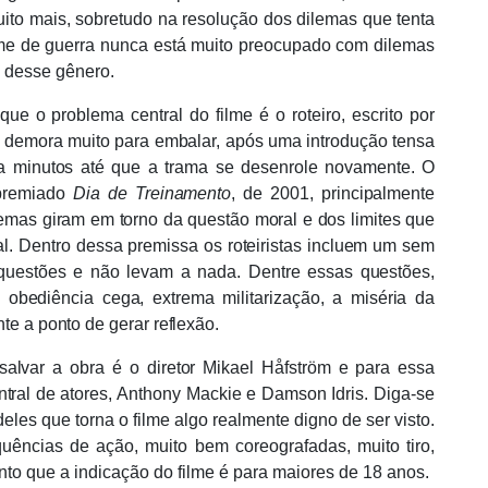
muito mais, sobretudo na resolução dos dilemas que tenta
ilme de guerra nunca está muito preocupado com dilemas
o desse gê
nero.
que o problema central do filme é o roteiro, escrito por
e demora muito para embalar, após uma introdução tensa
a minutos até que a trama se desenrole novamente. O
 premiado
Dia de Treinamento
, de 2001, principalmente
emas giram em torno da questão moral e dos limites que
. Dentro dessa premissa os roteiristas incluem um sem
uestões e não levam a nada. Dentre essas questões,
, obediê
ncia cega, extrema militariza
ção, a miséria da
te a ponto de gerar reflexã
o.
 salvar a obra é
o diretor Mikael H
å
fstr
öm e para essa
tral de atores,
Anthony Mackie e Damson Idris. Diga-se
eles que torna o filme algo realmente digno de ser visto.
qu
ências de ação, muito bem coreografadas, muito tiro,
nto que a indicação do filme é para maiores de 18 anos.