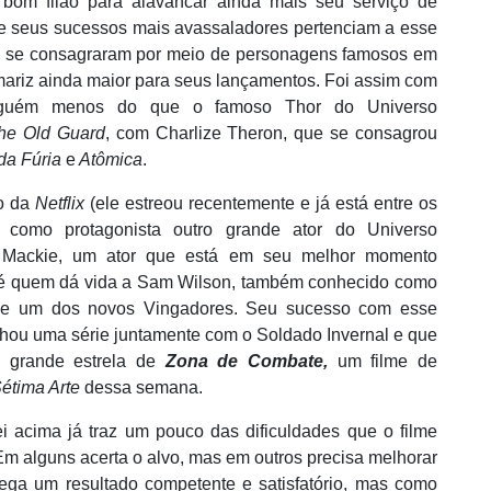
bom filão para alavancar ainda mais seu serviço de
de seus sucessos mais avassaladores pertenciam a esse
que se consagraram por meio de personagens famosos em
ariz ainda maior para seus lançamentos. Foi assim com
inguém menos do que o famoso Thor do Universo
he Old Guard
, com Charlize Theron, que se consagrou
da Fú
ria
e
At
ô
mica
.
so da
Netflix
(ele estreou recentemente e já
est
á entre os
az como protagonista outro grande ator do Universo
 Mackie, um ator que está em seu melhor momento
é quem dá vida a Sam Wilson, também conhecido como
 e um dos novos Vingadores. Seu sucesso com esse
hou uma série juntamente com o Soldado Invernal e que
 grande estrela de
Zona de Combate,
um filme de
S
é
tima Arte
dessa semana.
i acima já traz um pouco das dificuldades que o filme
 Em alguns acerta o alvo, mas em outros precisa melhorar
ega um resultado competente e satisfatório, mas como