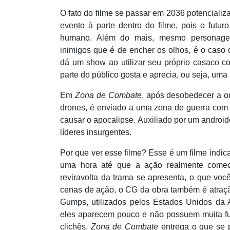
O fato do filme se passar em 2036 potencializ
evento à parte dentro do filme, pois o futu
humano. A
l
ém do mais, mesmo personagen
inimigos que é de encher os olhos, é o caso 
dá um show ao utilizar seu próprio casaco c
parte do público gosta e aprecia, ou seja, um
Em
Zona de Combate
, após desobedecer a or
drones, é enviado a uma zona de guerra com 
causar o apocalipse. Auxiliado por um androide
líderes insurgentes.
Por que ver esse filme? Esse é um filme indi
uma hora até que a açã
o realmente come
reviravolta da trama se apresenta, o que vo
cenas de ação, o CG da obra també
m
é atraç
Gumps, utilizados pelos Estados Unidos da 
eles aparecem pouco e não possuem muita fu
clichê
s,
Zona de Combate
entrega o que se 