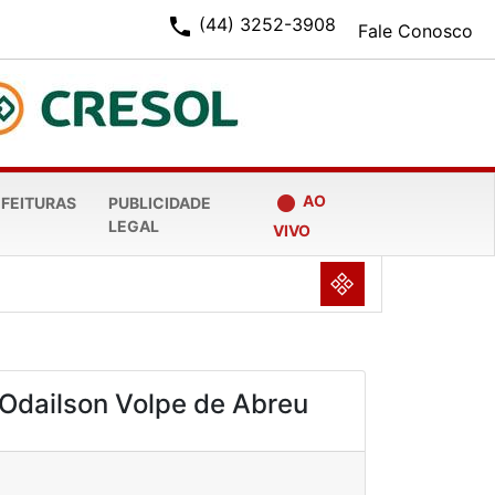
phone
(44) 3252-3908
Fale Conosco
fiber_manual_record
AO
EFEITURAS
PUBLICIDADE
LEGAL
VIVO
NULL
Odailson Volpe de Abreu