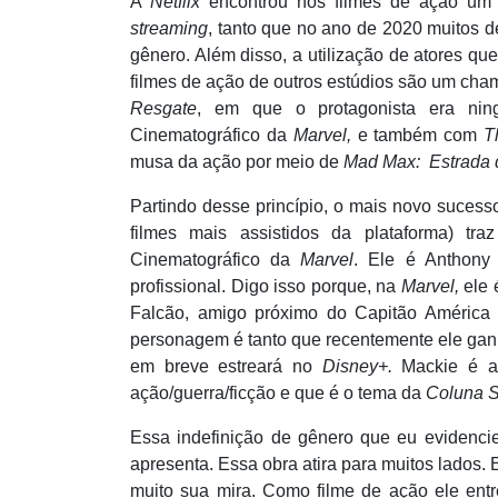
A
Netflix
encontrou nos filmes de ação um 
streaming
, tanto que no ano de 2020 muitos 
gê
nero. Al
ém disso, a utilização de atores 
filmes de ação de outros estú
dios s
ão um cham
Resgate
, em que o protagonista era n
Cinematográ
fico da
Marvel,
e também com
T
musa da ação por meio de
Mad Max:
Estrada 
Partindo desse princípio, o mais novo suces
filmes mais assistidos da plataforma) tr
Cinematográ
fico da
Marvel
. Ele
é Anthony
profissional. Digo isso porque,
na
Marvel
,
ele
Falcã
o, amigo pr
óximo do Capitã
o Am
érica
personagem é tanto que recentemente ele gan
em breve estreará
no
Disney+.
Mackie
é
a
açã
o/guerra/fic
ção e que é o tema da
Coluna 
Essa indefini
ção de gênero que eu evidencie
apresenta. Essa obra atira para muitos lados.
muito sua mira. Como filme de ação ele entr