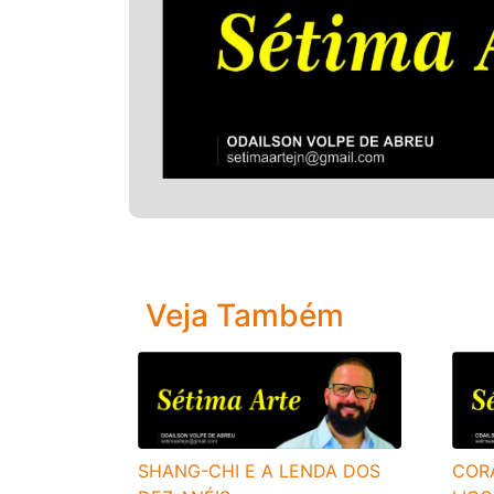
Veja Também
SHANG-CHI E A LENDA DOS
COR