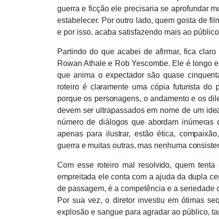
guerra e ficção ele precisaria se aprofundar 
estabelecer. Por outro lado, quem gosta de f
e por isso, acaba satisfazendo mais ao públic
Partindo do que acabei de afirmar, fica claro 
Rowan Athale e Rob Yescombe. Ele
é longo 
que anima o expectador são quase cinquent
roteiro é claramente uma cópia futurista do
porque os personagens, o andamento e os dil
devem ser ultrapassados em nome de um ideal
nú
mero de di
álogos que abordam inúmeras q
apenas para ilustrar, estã
o
ética, compaixão
guerra e muitas outras, mas nenhuma consisten
Com esse roteiro mal resolvido, quem tenta
empreitada ele conta com a ajuda da dupla cen
de passagem, é
a compet
ência e a seriedade d
Por sua vez, o diretor investiu em ó
timas se
explosão e sangue para agradar ao público, ta