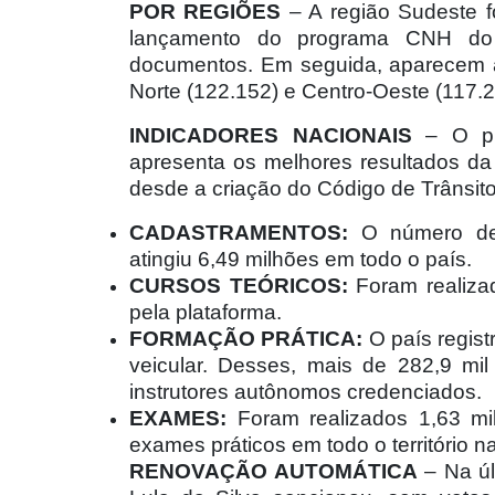
POR REGIÕES
– A região Sudeste f
lançamento do programa CNH do 
documentos. Em seguida, aparecem as
Norte (122.152) e Centro-Oeste (117.2
INDICADORES NACIONAIS
– O pri
apresenta os melhores resultados da 
desde a criação do Código de Trânsito
CADASTRAMENTOS:
O número de r
atingiu 6,49 milhões em todo o país.
CURSOS TEÓRICOS:
Foram realizad
pela plataforma.
FORMAÇÃO PRÁTICA:
O país regist
veicular. Desses, mais de 282,9 mi
instrutores autônomos credenciados.
EXAMES:
Foram realizados 1,63 mi
exames práticos em todo o território na
RENOVAÇÃO AUTOMÁTICA
– Na últ