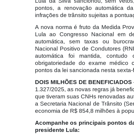
Lula da Silva sancionou, sem vetos,
pontos, a renovação automática d
infrações de trânsito sujeitas a pontu
A nova norma é fruto da Medida Provi
Lula ao Congresso Nacional em d
automática, sem taxas ou burocraci
Nacional Positivo de Condutores (R
automática foi mantida, contudo
obrigatoriedade do exame médico co
pontos da lei sancionada nesta sexta-f
DOIS MILHÕES DE BENEFICIADOS
1.327/2025, as novas regras já benefi
que tiveram suas CNHs renovadas au
a Secretaria Nacional de Trânsito (S
economia de R$ 854,8 milhões à popu
Acompanhe os principais pontos da 
presidente Lula: