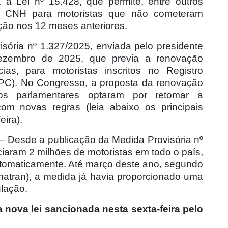
 a Lei nº 15.428, que permite, entre outros
a CNH para motoristas que não cometeram
ação nos 12 meses anteriores.
sória nº 1.327/2025, enviada pelo presidente
ezembro de 2025, que previa a renovação
as, para motoristas inscritos no Registro
NPC). No Congresso, a proposta da renovação
 os parlamentares optaram por retomar a
m novas regras (leia abaixo os principais
eira).
– Desde a publicação da Medida Provisória nº
ciaram 2 milhões de motoristas em todo o país,
tomaticamente. Até março deste ano, segundo
enatran), a medida já havia proporcionado uma
lação.
nova lei sancionada nesta sexta-feira pelo