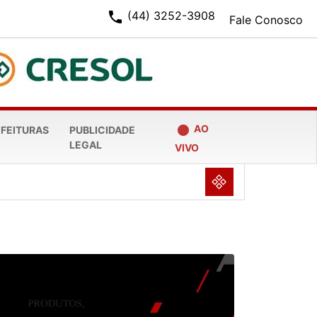
phone
(44) 3252-3908
Fale Conosco
fiber_manual_record
AO
EFEITURAS
PUBLICIDADE
LEGAL
VIVO
NULL