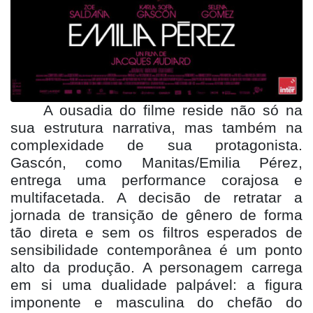
A ousadia do filme reside nã
o s
ó na
sua estrutura narrativa, mas também na
complexidade de sua protagonista.
Gascó
n, como Manitas/Emilia P
érez,
entrega uma performance corajosa e
multifacetada. A decisão de retratar a
jornada de transição de gê
nero de forma
t
ão direta e sem os filtros esperados de
sensibilidade contemporâ
nea
é um ponto
alto da produção. A personagem carrega
em si uma dualidade palpável: a figura
imponente e masculina do chefão do