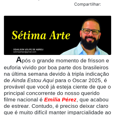
Compartilhar:
A
p
ós o grande momento de frisson e
euforia vivido por boa parte dos brasileiros
na última semana devido à
tripla indica
ção
de
Ainda Estou Aqui
para o Oscar 2025, é
prov
á
vel que voc
ê
j
á esteja ciente de que o
principal concorrente do nosso querido
filme nacional é
Emilia P
é
rez
, que acabou
de estrear. Contudo, é preciso deixar claro
que é muito difícil manter imparcialidade ao