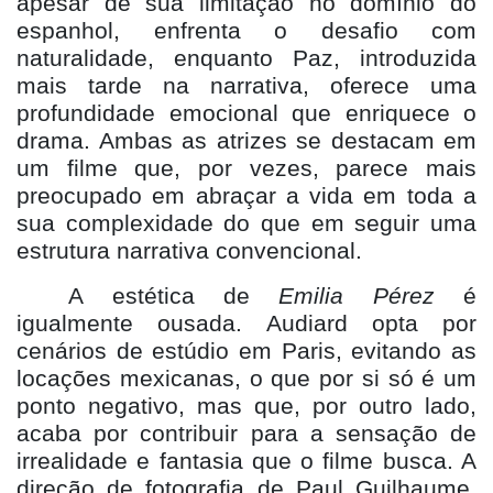
apesar de sua limitação no domínio do
espanhol, enfrenta o desafio com
naturalidade, enquanto Paz, introduzida
mais tarde na narrativa, oferece uma
profundidade emocional que enriquece o
drama. Ambas as atrizes se destacam em
um filme que, por vezes, parece mais
preocupado em abraçar a vida em toda a
sua complexidade do que em seguir uma
estrutura narrativa convencional.
A estética de
Emilia P
é
rez
é
igualmente ousada. Audiard opta por
cená
rios de est
údio em Paris, evitando as
locações mexicanas, o que por si só é um
ponto negativo, mas que, por outro lado,
acaba por contribuir para a sensação de
irrealidade e fantasia que o filme busca. A
direção de fotografia de Paul Guilhaume,