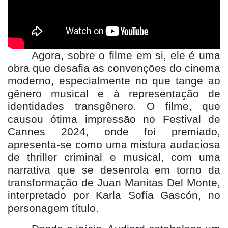
Agora, sobre o filme em si, ele é uma
obra que desafia as convenções do cinema
moderno, especialmente no que tange ao
gê
nero musical e
à
representa
ção de
identidades transgênero. O filme, que
causou ó
tima impress
ão no Festival de
Cannes 2024, onde foi premiado,
apresenta-se como uma mistura audaciosa
de thriller criminal e musical, com uma
narrativa que se desenrola em torno da
transformaçã
o de Juan Manitas Del Monte,
interpretado por Karla Sof
í
a Gasc
ón, no
personagem título.