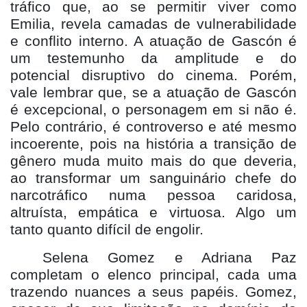
tráfico que, ao se permitir viver como
Emilia, revela camadas de vulnerabilidade
e conflito interno. A atuação de Gascó
n
é
um testemunho da amplitude e do
potencial disruptivo do cinema. Porém,
vale lembrar que, se a atuação de Gascó
n
é excepcional, o personagem em si nã
o
é
.
Pelo contr
á
rio,
é
controverso e at
é mesmo
incoerente, pois na história a transição de
gênero muda muito mais do que deveria,
ao transformar um sanguiná
rio chefe do
narcotr
áfico numa pessoa caridosa,
altruísta, empática e virtuosa. Algo um
tanto quanto difí
cil de engolir.
Selena Gomez e Adriana Paz
completam o elenco principal, cada uma
trazendo nuances a seus papéis. Gomez,