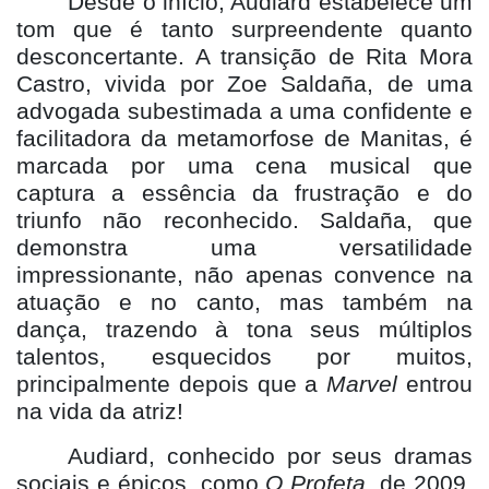
Desde o início, Audiard estabelece um
tom que é tanto surpreendente quanto
desconcertante. A transiçã
o de Rita Mora
Castro, vivida por Zoe Salda
ña, de uma
advogada subestimada a uma confidente e
facilitadora da metamorfose de Manitas, é
marcada por uma cena musical que
captura a essência da frustração e do
triunfo não reconhecido. Saldaña, que
demonstra uma versatilidade
impressionante, não apenas convence na
atuação e no canto, mas també
m na
dan
ça, trazendo à tona seus múltiplos
talentos, esquecidos por muitos,
principalmente depois que a
Marvel
entrou
na vida da atriz!
Audiard, conhecido por seus dramas
sociais e épicos, como
O Profeta
, de 2009,