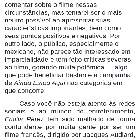
comentar sobre o filme nessas
circunstâncias, mas tentarei ser o mais
neutro possível ao apresentar suas
características importantes, bem como
seus pontos positivos e negativos. Por
outro lado, o público, especialmente o
mexicano, nã
o parece t
ão interessado em
imparcialidade e tem feito críticas severas
ao filme, gerando muita polê
mica
— algo
que pode beneficiar bastante a campanha
de
Ainda Estou Aqui
nas categorias em
que concorre.
Caso voc
ê
n
ão esteja atento às redes
sociais e ao mundo do entretenimento,
Emilia P
é
rez
tem sido malhado de forma
contundente por muita gente por ser um
filme francês, dirigido por Jacques Audiard,