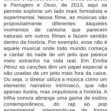
e
Ferrugem e Osso
, de 2013, aqui se
permite explorar um lado mais formalista e
experimental. Nesse filme,
as m
úsicas são
propositalmente diferentes daqueles
momentos de cantoria que parecem
naturais em outros filmes e fazem sentido
dentro da história. Por exemplo, esse nã
o
é
aquele musical onde todo mundo começa
a cantar do nada de um jeito que parece
meio estranho na vida real. Em
Emilia
P
é
rez
as cançõ
es t
êm um papel especial e
são usadas de um jeito mais fora da caixa.
Ou seja, o diretor utiliza a música como um
elemento narrativo intrí
nseco, que n
ão
apenas ilustra, mas impulsiona a história. A
trilha sonora abrange uma gama de estilos
contemporâneos, do rap ao pop
experimental, integrando-se de forma