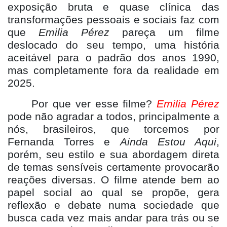
exposição bruta e quase clínica das
transformações pessoais e sociais faz com
que
Emilia P
é
rez
pare
ça um filme
deslocado do seu tempo, uma história
aceitável para o padrão dos anos 1990,
mas completamente fora da realidade em
2025.
Por que ver esse filme?
Emilia P
é
rez
pode nã
o agradar a todos, principalmente a
n
ós, brasileiros, que torcemos por
Fernanda Torres e
Ainda Estou Aqui
,
por
ém, seu estilo e sua abordagem direta
de temas sensíveis certamente provocarão
reações diversas. O filme atende bem ao
papel social ao qual se propõe, gera
reflexão e debate numa sociedade que
busca cada vez mais andar para trás ou se