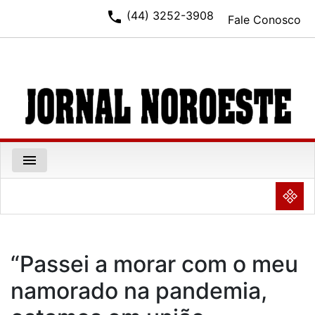
phone
(44) 3252-3908
Fale Conosco
menu
NULL
“Passei a morar com o meu
namorado na pandemia,