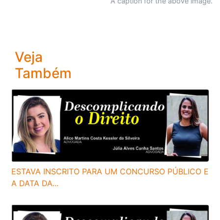
A caption for the above image.
Veja
Também
ESTAVA INSCRITO PARA UM CONCURSO PÚBLICO E
A DATA DA...