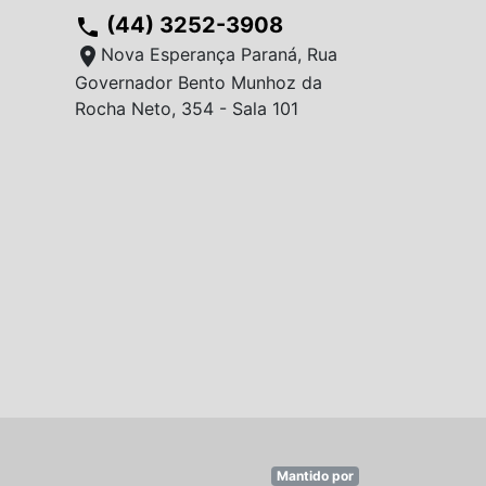
(44) 3252-3908
phone
location_on
Nova Esperança Paraná, Rua
Governador Bento Munhoz da
Rocha Neto, 354 - Sala 101
Mantido por