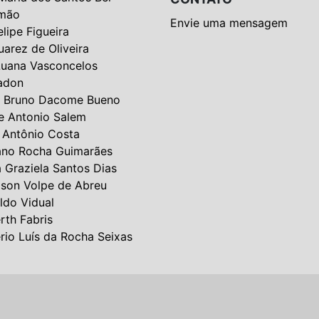
mão
Envie uma mensagem
elipe Figueira
uarez de Oliveira
Luana Vasconcelos
adon
 Bruno Dacome Bueno
e Antonio Salem
 Antônio Costa
ano Rocha Guimarães
a Graziela Santos Dias
lson Volpe de Abreu
ldo Vidual
rth Fabris
rio Luís da Rocha Seixas