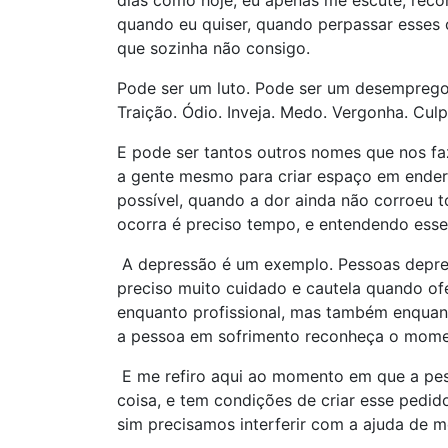
dias como hoje, eu apenas me escute, reco
quando eu quiser, quando perpassar esses 
que sozinha não consigo.
Pode ser um luto. Pode ser um desemprego.
Traição. Ódio. Inveja. Medo. Vergonha. Cul
E pode ser tantos outros nomes que nos f
a gente mesmo para criar espaço em ender
possível, quando a dor ainda não corroeu t
ocorra é preciso tempo, e entendendo ess
A depressão é um exemplo. Pessoas depre
preciso muito cuidado e cautela quando of
enquanto profissional, mas também enquant
a pessoa em sofrimento reconheça o momen
E me refiro aqui ao momento em que a pe
coisa, e tem condições de criar esse pedid
sim precisamos interferir com a ajuda de 