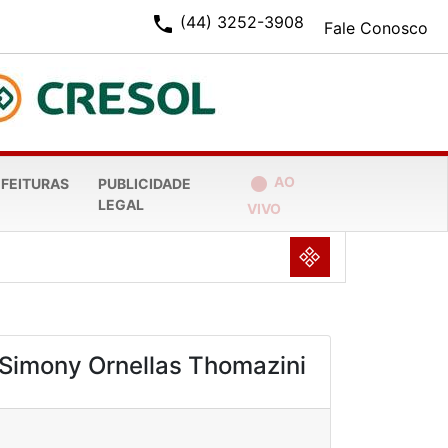
phone
(44) 3252-3908
Fale Conosco
fiber_manual_record
AO
EFEITURAS
PUBLICIDADE
LEGAL
VIVO
NULL
Simony Ornellas Thomazini