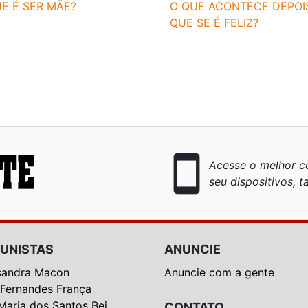
E É SER MÃE?
O QUE ACONTECE DEPOI
QUE SE É FELIZ?
smartphone
Acesse o melhor co
seu dispositivos, ta
UNISTAS
ANUNCIE
sandra Macon
Anuncie com a gente
 Fernandes França
Maria dos Santos Bei
CONTATO