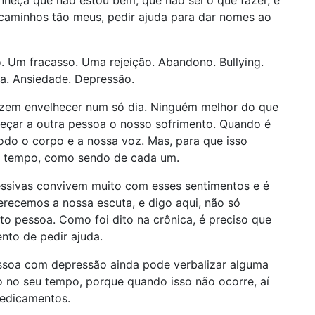
nheça que não estou bem, que não sei o que fazer, e
caminhos tão meus, pedir ajuda para dar nomes ao
 Um fracasso. Uma rejeição. Abandono. Bullying.
pa. Ansiedade. Depressão.
azem envelhecer num só dia. Ninguém melhor do que
eçar a outra pessoa o nosso sofrimento. Quando é
odo o corpo e a nossa voz. Mas, para que isso
e tempo, como sendo de cada um.
ssivas convivem muito com esses sentimentos e é
erecemos a nossa escuta, e digo aqui, não só
o pessoa. Como foi dito na crônica, é preciso que
to de pedir ajuda.
ssoa com depressão ainda pode verbalizar alguma
o no seu tempo, porque quando isso não ocorre, aí
medicamentos.