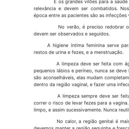
E os grandes vilões para a saúde
relevância e devem ser combatidos. Nos
época entre as pacientes são as infecções v
No verão, é preciso redobrar 
devem ser observados e seguidos.
A higiene íntima feminina serve pa
restos de urina e fezes, e a menstruação.
A limpeza deve ser feita com á
pequenos lábios e períneo, nunca se deve l
são aconselháveis, elas mudam completamen
dentro da região vaginal, e fazer uma infe
A limpeza sempre deve ser feita
correr o risco de levar fezes para a vagina
limpo, e assim sucessivamente. Nunca reut
No calor, a região genital é mai
devemos manter a região sequinha e fresca