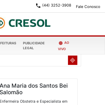
phone
(44) 3252-3908
Fale Conosco
fiber_manual_record
AO
EFEITURAS
PUBLICIDADE
LEGAL
VIVO
NULL
Ana Maria dos Santos Bei
Salomão
Enfermeira Obstetra e Especialista em