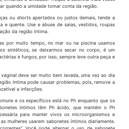
car quando a umidade tomar conta da região.
ças ou shorts apertados ou justos demais, tende a
da e quente. Use e abuse de saias, vestidos, roupas
ação da região íntima.
as por muito tempo, no mar ou na piscina usamos
dos sintéticos, se deixarmos secar no corpo, é um
ctérias e fungos, por isso, sempre leve outra peça e
 vaginal deve ser muito bem lavada, uma vez ao dia
região íntima pode causar problemas, pois, remove a
cetível a infecções.
comuns e os específicos está no Ph enquanto que os
bonetes íntimos têm Ph ácido, que mantém o Ph
ecessária para manter vivos os microorganismos e
 as mulheres usarem sabonetes íntimos diariamente.
correntes”. Você pode alternar o uso de sabonete