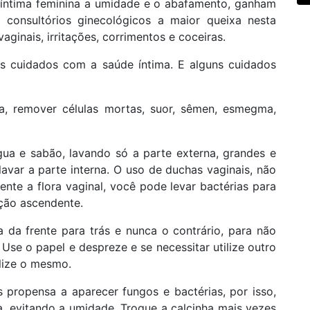
 íntima feminina a umidade e o abafamento, ganham
 consultórios ginecológicos a maior queixa nesta
aginais, irritações, corrimentos e coceiras.
os cuidados com a saúde íntima. E alguns cuidados
ra, remover células mortas, suor, sêmen, esmegma,
gua e sabão, lavando só a parte externa, grandes e
avar a parte interna. O uso de duchas vaginais, não
te a flora vaginal, você pode levar bactérias para
cção ascendente.
 da frente para trás e nunca o contrário, para não
. Use o papel e despreze e se necessitar utilize outro
ilize o mesmo.
s propensa a aparecer fungos e bactérias, por isso,
, evitando a umidade. Troque a calcinha mais vezes