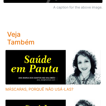
A caption for the above image.
Veja
Também
MÁSCARAS, PORQUÊ NÃO USÁ-LAS?