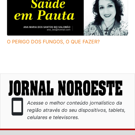
O PERIGO DOS FUNGOS, O QUE FAZER?
smartphone
Acesse o melhor conteúdo jornalístico da
região através do seu dispositivos, tablets,
celulares e televisores.