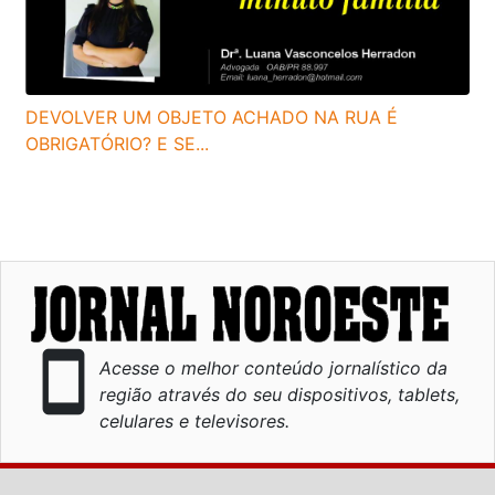
DEVOLVER UM OBJETO ACHADO NA RUA É
OBRIGATÓRIO? E SE...
smartphone
Acesse o melhor conteúdo jornalístico da
região através do seu dispositivos, tablets,
celulares e televisores.