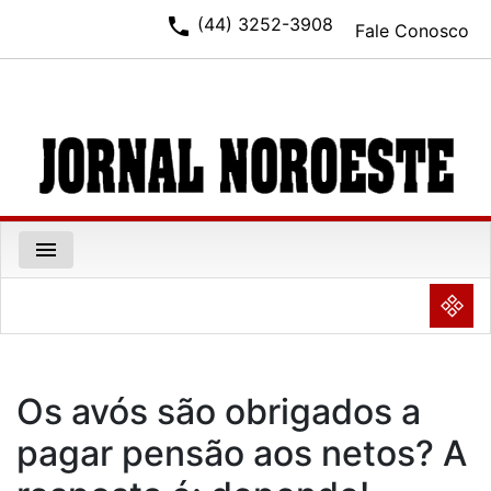
phone
(44) 3252-3908
Fale Conosco
menu
NULL
Os avós são obrigados a
pagar pensão aos netos? A