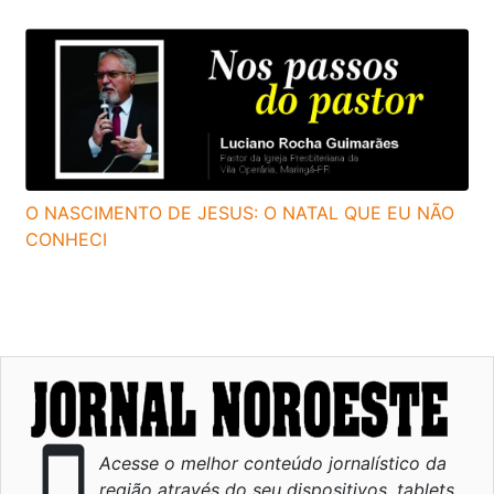
O NASCIMENTO DE JESUS: O NATAL QUE EU NÃO
CONHECI
smartphone
Acesse o melhor conteúdo jornalístico da
região através do seu dispositivos, tablets,