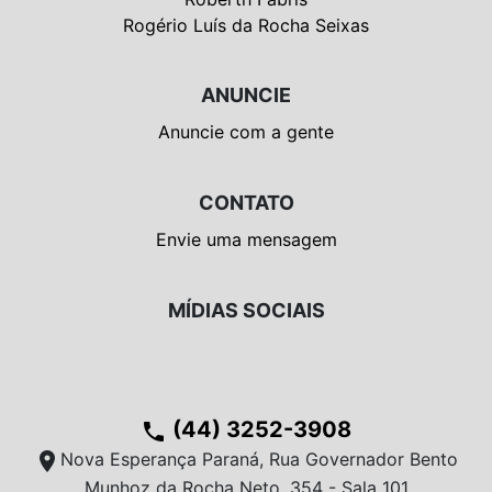
Rogério Luís da Rocha Seixas
ANUNCIE
Anuncie com a gente
CONTATO
Envie uma mensagem
MÍDIAS SOCIAIS
(44) 3252-3908
phone
location_on
Nova Esperança Paraná, Rua Governador Bento
Munhoz da Rocha Neto, 354 - Sala 101