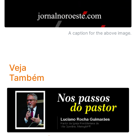
A caption for the above image.
Veja
Também