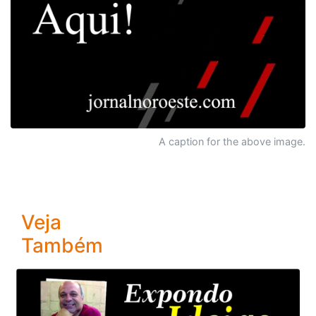
A caption for the above image.
Veja
Também