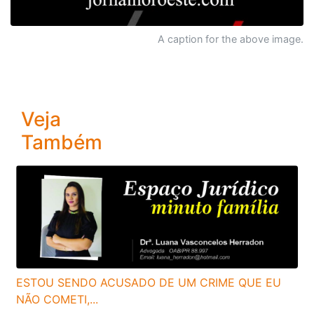
A caption for the above image.
Veja
Também
ESTOU SENDO ACUSADO DE UM CRIME QUE EU
NÃO COMETI,...