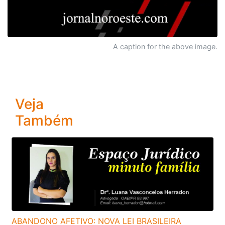
A caption for the above image.
Veja
Também
ABANDONO AFETIVO: NOVA LEI BRASILEIRA