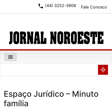
phone
(44) 3252-3908
Fale Conosco
menu
NULL
Espaço Jurídico – Minuto
família