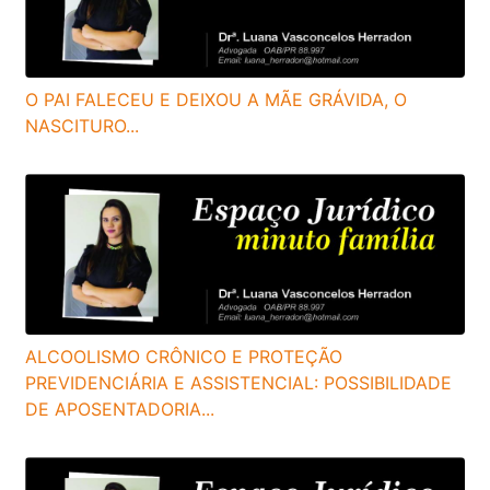
O PAI FALECEU E DEIXOU A MÃE GRÁVIDA, O
NASCITURO...
ALCOOLISMO CRÔNICO E PROTEÇÃO
PREVIDENCIÁRIA E ASSISTENCIAL: POSSIBILIDADE
DE APOSENTADORIA...