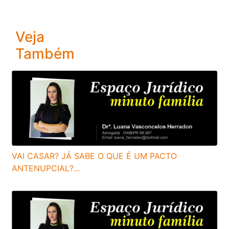
Veja
Também
VAI CASAR? JÁ SABE O QUE É UM PACTO
ANTENUPCIAL?...