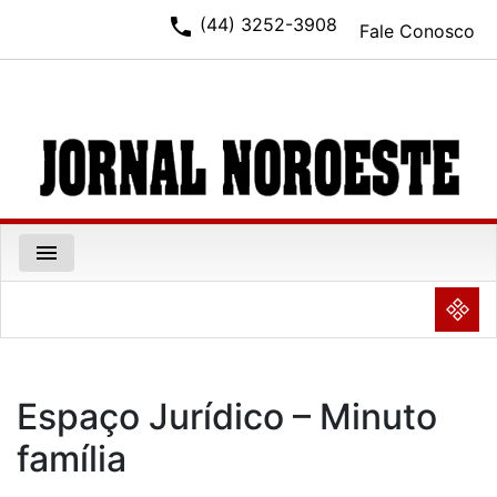
phone
(44) 3252-3908
Fale Conosco
menu
NULL
Espaço Jurídico – Minuto
família