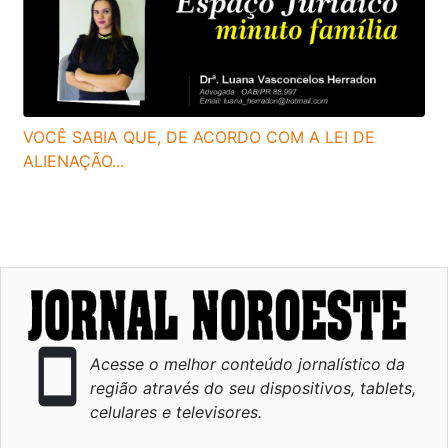
VOCÊ SABIA QUE, DE ACORDO COM A LEI DE
ALIENAÇÃO...
smartphone
Acesse o melhor conteúdo jornalístico da
região através do seu dispositivos, tablets,
celulares e televisores.