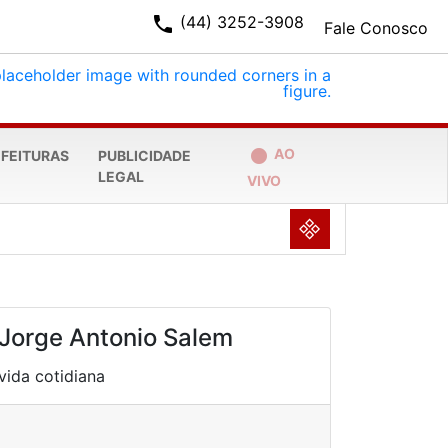
phone
(44) 3252-3908
Fale Conosco
fiber_manual_record
AO
EFEITURAS
PUBLICIDADE
LEGAL
VIVO
NULL
Jorge Antonio Salem
vida cotidiana