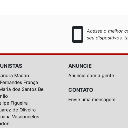
smartphone
Acesse o melhor co
seu dispositivos, ta
UNISTAS
ANUNCIE
sandra Macon
Anuncie com a gente
 Fernandes França
Maria dos Santos Bei
CONTATO
mão
Envie uma mensagem
elipe Figueira
uarez de Oliveira
Luana Vasconcelos
adon