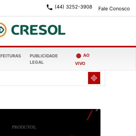
phone
(44) 3252-3908
Fale Conosco
fiber_manual_record
AO
EFEITURAS
PUBLICIDADE
LEGAL
VIVO
NULL