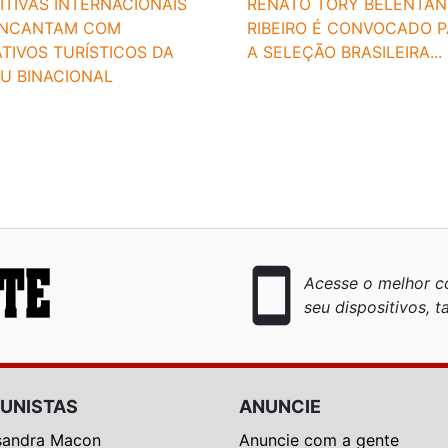
RENATO TORY BELENTAN
TIVAS INTERNACIONAIS
RIBEIRO É CONVOCADO 
ENCANTAM COM
A SELEÇÃO BRASILEIRA...
TIVOS TURÍSTICOS DA
PU BINACIONAL
smartphone
Acesse o melhor co
seu dispositivos, ta
UNISTAS
ANUNCIE
sandra Macon
Anuncie com a gente