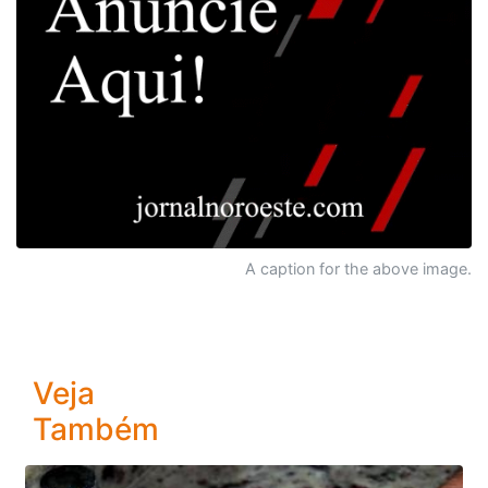
A caption for the above image.
Veja
Também