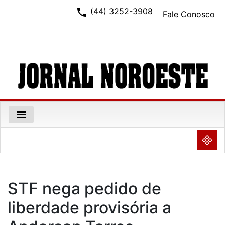
phone
(44) 3252-3908
Fale Conosco
menu
NULL
STF nega pedido de
liberdade provisória a