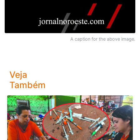
A caption for the above image.
Veja
Também