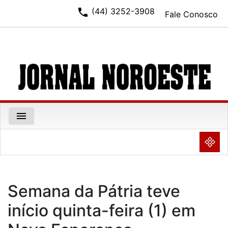
phone
(44) 3252-3908
Fale Conosco
menu
NULL
Semana da Pátria teve
início quinta-feira (1) em