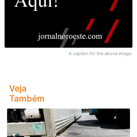
A caption for the above image.
Veja
Também