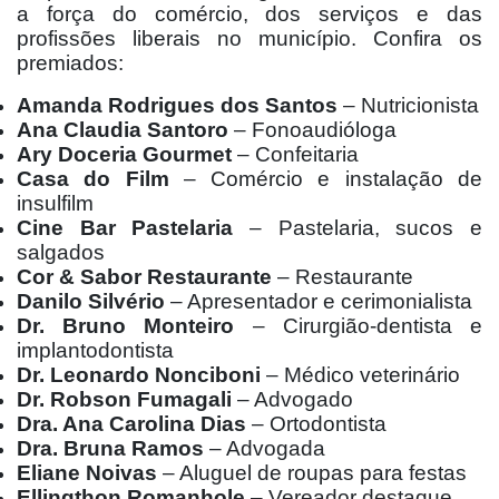
a força do comércio, dos serviços e das
profissões liberais no município. Confira os
premiados:
Amanda Rodrigues dos Santos
– Nutricionista
Ana Claudia Santoro
– Fonoaudióloga
Ary Doceria Gourmet
– Confeitaria
Casa do Film
– Comércio e instalação de
insulfilm
Cine Bar Pastelaria
– Pastelaria, sucos e
salgados
Cor & Sabor Restaurante
– Restaurante
Danilo Silvério
– Apresentador e cerimonialista
Dr. Bruno Monteiro
– Cirurgião-dentista e
implantodontista
Dr. Leonardo Nonciboni
– Médico veterinário
Dr. Robson Fumagali
– Advogado
Dra. Ana Carolina Dias
– Ortodontista
Dra. Bruna Ramos
– Advogada
Eliane Noivas
– Aluguel de roupas para festas
Ellingthon Romanhole
– Vereador destaque