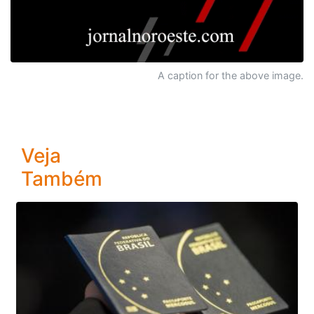
A caption for the above image.
Veja
Também