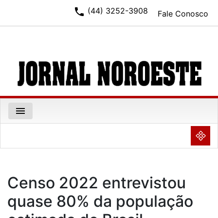
phone
(44) 3252-3908
Fale Conosco
menu
NULL
Censo 2022 entrevistou
quase 80% da população