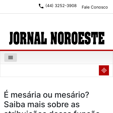
phone
(44) 3252-3908
Fale Conosco
menu
NULL
É mesária ou mesário?
Saiba mais sobre as