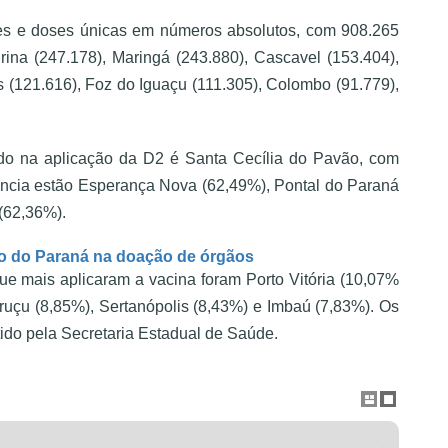
ses e doses únicas em números absolutos, com 908.265
rina (247.178), Maringá (243.880), Cascavel (153.404),
 (121.616), Foz do Iguaçu (111.305), Colombo (91.779),
do na aplicação da D2 é Santa Cecília do Pavão, com
cia estão Esperança Nova (62,49%), Pontal do Paraná
(62,36%).
mo do Paraná na doação de órgãos
ue mais aplicaram a vacina foram Porto Vitória (10,07%
ruçu (8,85%), Sertanópolis (8,43%) e Imbaú (7,83%). Os
tido pela Secretaria Estadual de Saúde.