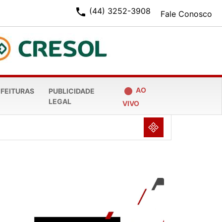
phone
(44) 3252-3908
Fale Conosco
fiber_manual_record
AO
EFEITURAS
PUBLICIDADE
LEGAL
VIVO
NULL