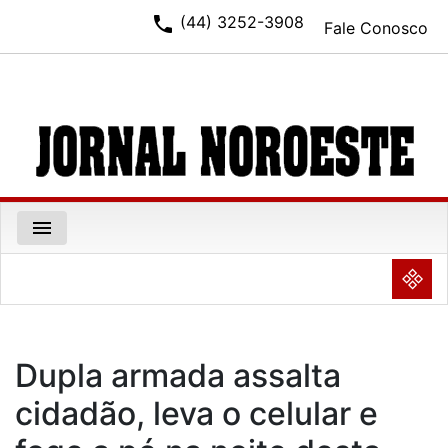
phone
(44) 3252-3908
Fale Conosco
menu
NULL
Dupla armada assalta
cidadão, leva o celular e