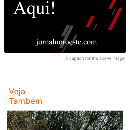
A caption for the above image.
Veja
Também