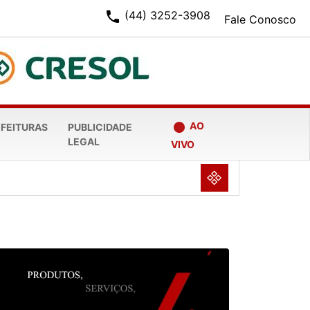
phone
(44) 3252-3908
Fale Conosco
fiber_manual_record
AO
EFEITURAS
PUBLICIDADE
LEGAL
VIVO
NULL