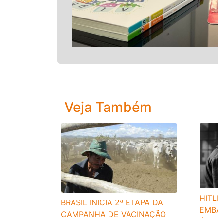
Veja Também
HITL
BRASIL INICIA 2ª ETAPA DA
EMBA
CAMPANHA DE VACINAÇÃO