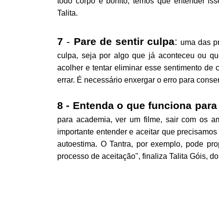
todo corpo é bonito, temos que entender iss
Talita.
7
-
Pare
de
sentir
culpa
:
uma das pri
culpa, seja por algo que já aconteceu ou qu
acolher e tentar eliminar esse sentimento d
errar. É necessário enxergar o erro para conse
8 -
Entenda
o
que
funciona
para
para academia, ver um filme, sair com os a
importante entender e aceitar que precisamos
autoestima. O Tantra, por exemplo, pode pr
processo de aceitação", finaliza Talita Góis, 