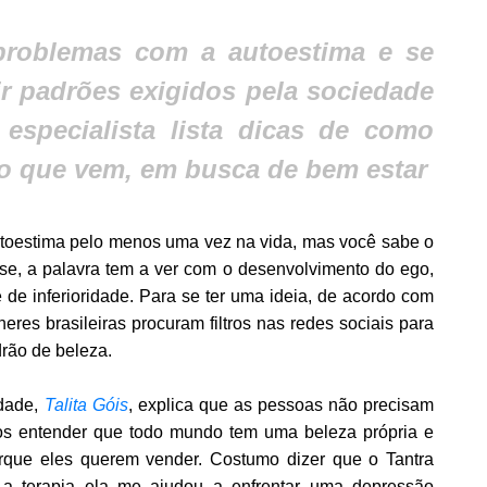
problemas com a autoestima e se
r padrões exigidos pela sociedade
especialista lista dicas de como
no que vem, em busca de bem estar
utoestima pelo menos uma vez na vida, mas você sabe o
ise, a palavra tem a ver com o desenvolvimento do ego,
 de inferioridade. Para se ter uma ideia, de acordo com
res brasileiras procuram filtros nas redes sociais para
drão de beleza.
dade,
Talita Góis
,
explica que as pessoas não precisam
os entender que todo mundo tem uma beleza própria e
rque eles querem vender. Costumo dizer que o Tantra
 a terapia ela me ajudou a enfrentar uma depressão