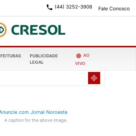
phone
(44) 3252-3908
Fale Conosco
fiber_manual_record
AO
EFEITURAS
PUBLICIDADE
LEGAL
VIVO
NULL
A caption for the above image.