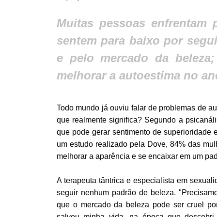
Muitas pessoas enfrentam 
sentem para baixo por segui
e pelo mercado da beleza; 
melhorar a autoestima no a
Todo mundo já ouviu falar de problemas de a
que realmente significa? Segundo a psicanál
que pode gerar sentimento de superioridade e
um estudo realizado pela Dove, 84% das mulhe
melhorar a aparência e se encaixar em um pa
A terapeuta tântrica e especialista em sexuali
seguir nenhum padrão de beleza. "Precisam
que o mercado da beleza pode ser cruel po
salvou minha vida, na época que descobri