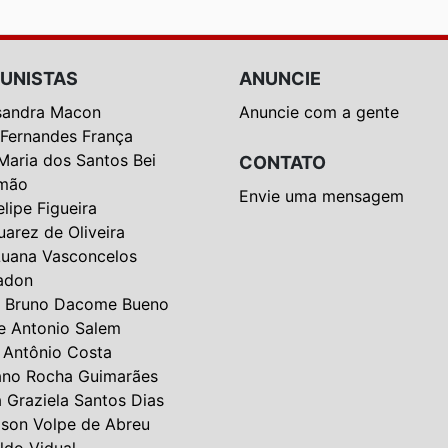
UNISTAS
ANUNCIE
sandra Macon
Anuncie com a gente
 Fernandes França
Maria dos Santos Bei
CONTATO
mão
Envie uma mensagem
elipe Figueira
uarez de Oliveira
Luana Vasconcelos
adon
 Bruno Dacome Bueno
e Antonio Salem
 Antônio Costa
ano Rocha Guimarães
a Graziela Santos Dias
lson Volpe de Abreu