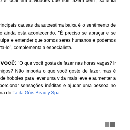
o e focar em atividades que nos fazem bem", salienta
ncipais causas da autoestima baixa é o sentimento de
e ainda está acontecendo. "É preciso se abraçar e se
e culpa e entender que somos seres humanos e podemos
rta-lo", complementa a especialista.
você
:
"O que você gosta de fazer nas horas vagas? Ir
migos? Não importa o que você goste de fazer, mas é
 de hobbies para levar uma vida mais leve e aumentar a
oporcionar sensações inéditas e ajudar uma pessoa no
dona do
Talita Góis Beauty Spa
.