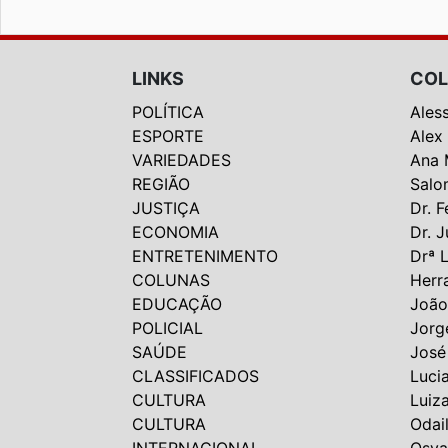
LINKS
COL
POLÍTICA
Ales
ESPORTE
Alex
VARIEDADES
Ana 
REGIÃO
Salo
JUSTIÇA
Dr. F
ECONOMIA
Dr. J
ENTRETENIMENTO
Drª 
COLUNAS
Herr
EDUCAÇÃO
João
POLICIAL
Jorg
SAÚDE
José
CLASSIFICADOS
Luci
CULTURA
Luiz
CULTURA
Odai