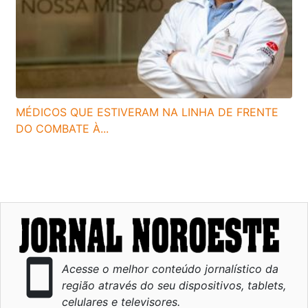
MÉDICOS QUE ESTIVERAM NA LINHA DE FRENTE
DO COMBATE À...
smartphone
Acesse o melhor conteúdo jornalístico da
região através do seu dispositivos, tablets,
celulares e televisores.