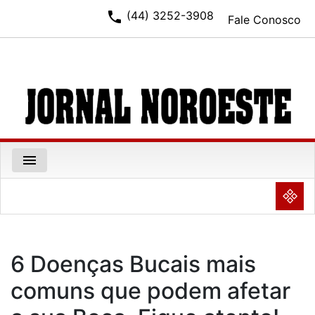
phone
(44) 3252-3908
Fale Conosco
menu
NULL
6 Doenças Bucais mais
comuns que podem afetar