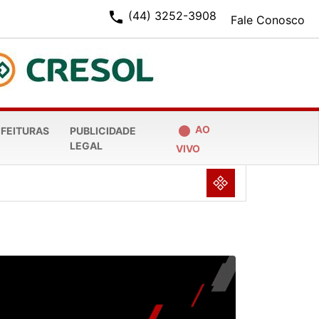
phone
(44) 3252-3908
Fale Conosco
fiber_manual_record
AO
EFEITURAS
PUBLICIDADE
LEGAL
VIVO
NULL