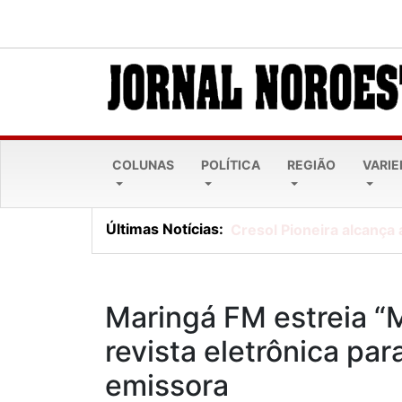
COLUNAS
POLÍTICA
REGIÃO
VARI
Últimas Notícias:
Cresol Pioneira alcança 
Maringá FM estreia “
revista eletrônica pa
emissora