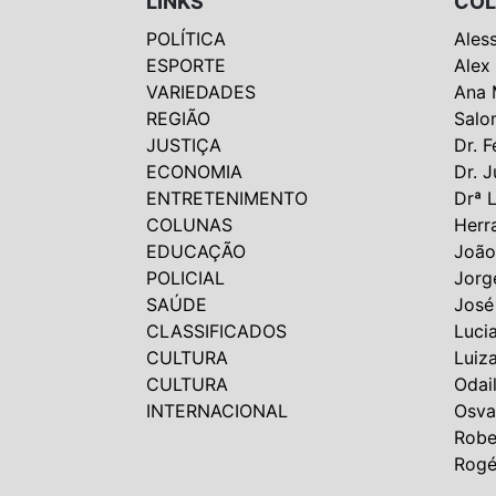
LINKS
COL
POLÍTICA
Ales
ESPORTE
Alex
VARIEDADES
Ana 
REGIÃO
Salo
JUSTIÇA
Dr. F
ECONOMIA
Dr. J
ENTRETENIMENTO
Drª 
COLUNAS
Herr
EDUCAÇÃO
João
POLICIAL
Jorg
SAÚDE
José
CLASSIFICADOS
Luci
CULTURA
Luiz
CULTURA
Odai
INTERNACIONAL
Osva
Robe
Rogé