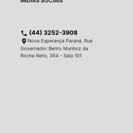
MÍDIAS SOCIAIS
(44) 3252-3908
phone
location_on
Nova Esperança Paraná, Rua
Governador Bento Munhoz da
Rocha Neto, 354 - Sala 101