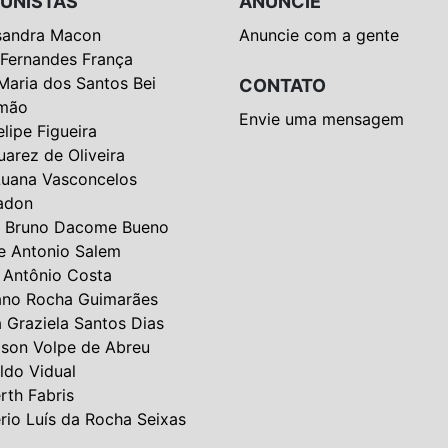
UNISTAS
ANUNCIE
sandra Macon
Anuncie com a gente
 Fernandes França
Maria dos Santos Bei
CONTATO
mão
Envie uma mensagem
elipe Figueira
uarez de Oliveira
Luana Vasconcelos
adon
 Bruno Dacome Bueno
e Antonio Salem
 Antônio Costa
ano Rocha Guimarães
a Graziela Santos Dias
lson Volpe de Abreu
ldo Vidual
rth Fabris
rio Luís da Rocha Seixas