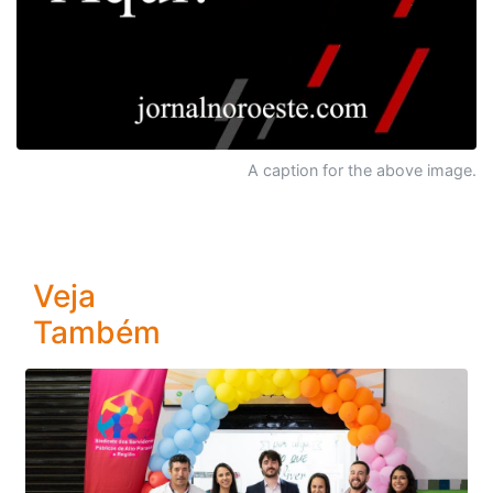
A caption for the above image.
Veja
Também