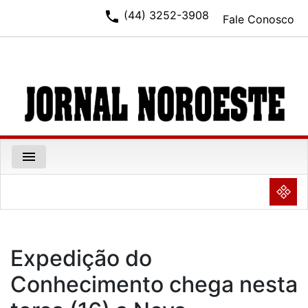
phone
(44) 3252-3908
Fale Conosco
menu
NULL
Expedição do
Conhecimento chega nesta