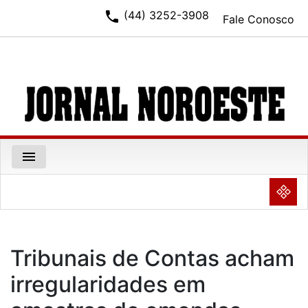
phone
(44) 3252-3908
Fale Conosco
menu
NULL
Tribunais de Contas acham
irregularidades em