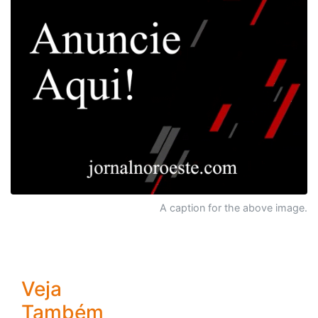
A caption for the above image.
Veja
Também